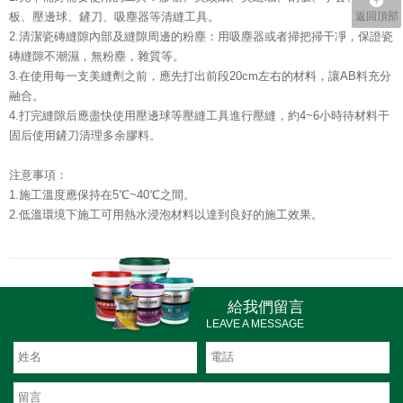
板、壓邊球、鏟刀、吸塵器等
清縫工具。
返回頂部
2.清潔瓷磚縫隙內部及縫隙周邊的粉塵：用吸塵器或者掃把掃干凈，保證瓷
磚縫隙不潮濕，無粉塵，雜質等。
3.在使用每一支美縫劑之前，應先打出前段20cm左右的材料，讓AB料充分
融合。
4.打完縫隙后應盡快使用壓邊球等壓縫工具進行壓縫，約4~6小時待材料干
固后使用鏟刀清理多余膠料。
注意事項：
1.施工溫度應保持在5℃~40℃之間。
2.低溫環境下施工可用熱水浸泡材料以達到良好的施工效果。
給我們留言
LEAVE A MESSAGE