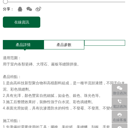
分享：
在線資訊
產品詳情
產品參數
適用范圍：
用于室內各類瓷磚、大理石、巖板等縫隙拼接。
產品特點：
1.是由高科技新型聚合物和高檔顏料組成，是一種半流狀液體，不同于白水
泥、彩色填縫劑。
微信咨詢
2.具有光澤，顏色豐富自然細膩，如金色、銀色、珠光色等。
電話咨
3.施工后整體效果好，裝飾性強于白水泥、彩色填縫劑。
電話咨詢
400838
4.表面光滑如瓷，
具有抗滲透防水的特性，不發霉、不發黑、不變色。
在線客服
施工特點：
1.先準備好需要使用的工具：膠槍、美紋紙、美縫蠟、刮板、手套、接料