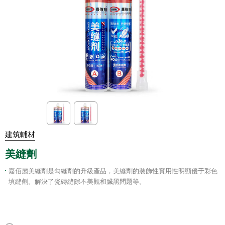
建筑輔材
美縫劑
嘉佰麗美縫劑是勾縫劑的升級產品，美縫劑的裝飾性實用性明顯優于彩色
填縫劑。解決了瓷磚縫隙不美觀和臟黑問題等。