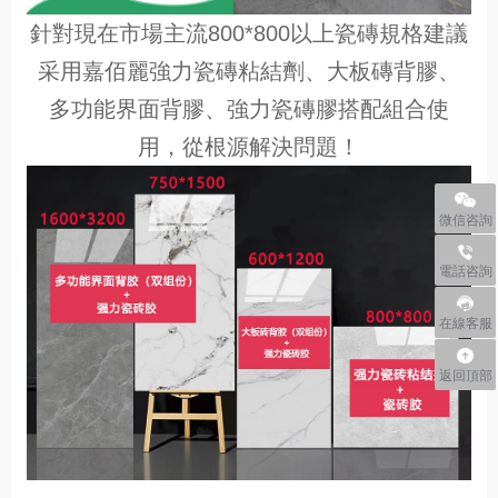
針對現在市場主流800*800以上瓷磚規格建議
采用嘉佰麗強力瓷磚粘結劑、大板磚背膠、
多功能界面背膠、強力瓷磚膠搭配組合使
用，從根源解決問題！
微信咨詢
電話咨
電話咨詢
400838
在線客服
返回頂部