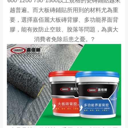
600*1200 750*1500以上規格的瓷磚鋪貼越來
越普遍。而大板磚鋪貼所用到的材料尤為重
要，選擇嘉佰麗大板磚背膠、多功能界面背
膠，能有效防止空鼓、脫落等問題，為廣大
消費者免除后患之憂。?