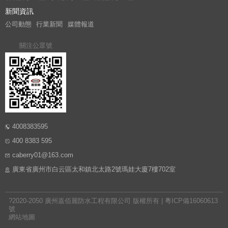
新聞資訊
公司動態
行業新聞
媒體報道
關注公眾號
4008383595
400 8383 595
caberry01@163.com
廣東省廣州市白云區太和鎮北太路2號瑪娃大廈7樓702室
?2020-2050 廣州嘉佰麗防水工程有限公司 版權所有 |
粵ICP備16060613
號
網站地圖